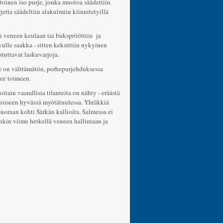
toinen iso purje, jonka muotoa säädettiin
etta säädeltiin alakulmiin kiinnitetyillä
in veneen keulaan tai buksprööttiin ja
vulle saakka - sitten keksittiin nykyinen
tuttavat laskuvarjoja.
se on välttämätön, perhepurjehduksessa
lee toimeen.
tain vaarallisia tilanteita on nähty - eräästä
joiseen hyvässä myötätuulessa. Yhtäkkiä
suoraan kohti Särkän kallioita. Salmessa ei
enkin viime hetkellä veneen hallintaan ja