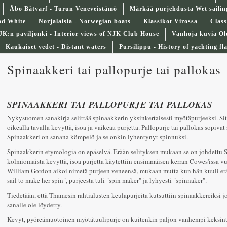
Åbo Båtvarf - Turun Veneveistämö
Märkää purjehdusta Wet sailin
nd White
Norjalaisia - Norwegian boats
Klassikot Virossa
Class
JK:n paviljonki - Interior views of NJK Club House
Vanhoja kuvia Ol
Kaukaiset vedet - Distant waters
Pursilippu - History of yachting fl
Spinaakkeri tai pallopurje tai pallokas
SPINAAKKERI TAI PALLOPURJE TAI PALLOKAS
Nykysuomen sanakirja selittää spinaakkerin yksinkertaisesti myötäpurjeeksi. Sit
oikealla tavalla kevyttä, isoa ja vaikeaa purjetta. Pallopurje tai pallokas sopivat
Spinaakkeri on sanana kömpelö ja se onkin lyhentynyt spinnuksi.
Spinaakkerin etymologia on epäselvä. Erään selityksen mukaan se on johdettu S
kolmiomaista kevyttä, isoa purjetta käytettiin ensimmäisen kerran Cowes'issa vu
William Gordon aikoi nimetä purjeen veneensä, mukaan mutta kun hän kuuli erä
sail to make her spin", purjeesta tuli "spin maker" ja lyhyesti "spinnaker".
Tiedetään, että Thamesin rahtialusten keulapurjeita kutsuttiin spinaakkereiksi j
sanalle ole löydetty.
Kevyt, pyöreämuotoinen myötätuulipurje on kuitenkin paljon vanhempi keksintö.