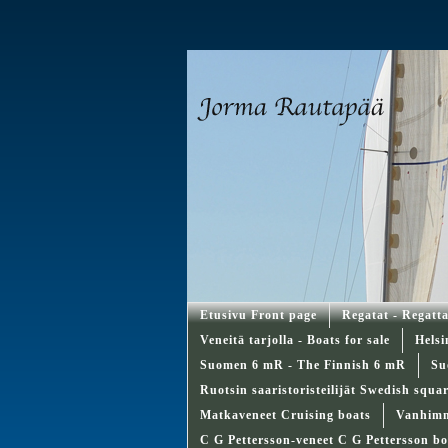
Etusivu Front page
Regatat - Regatt
Veneitä tarjolla - Boats for sale
Helsi
Suomen 6 mR - The Finnish 6 mR
Su
Ruotsin saaristoristeilijät Swedish squa
Matkaveneet Cruising boats
Vanhimma
C G Pettersson-veneet C G Pettersson bo