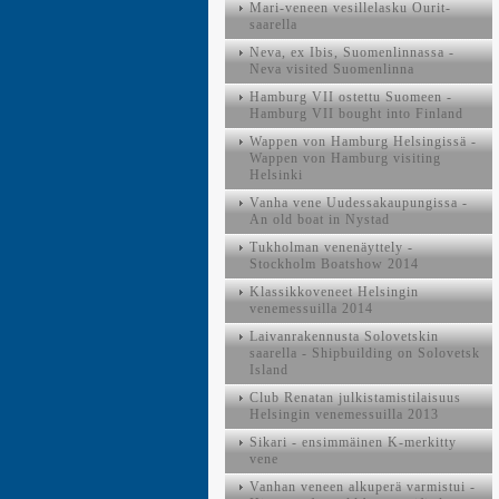
Mari-veneen vesillelasku Ourit-
saarella
Neva, ex Ibis, Suomenlinnassa -
Neva visited Suomenlinna
Hamburg VII ostettu Suomeen -
Hamburg VII bought into Finland
Wappen von Hamburg Helsingissä -
Wappen von Hamburg visiting
Helsinki
Vanha vene Uudessakaupungissa -
An old boat in Nystad
Tukholman venenäyttely -
Stockholm Boatshow 2014
Klassikkoveneet Helsingin
venemessuilla 2014
Laivanrakennusta Solovetskin
saarella - Shipbuilding on Solovetsk
Island
Club Renatan julkistamistilaisuus
Helsingin venemessuilla 2013
Sikari - ensimmäinen K-merkitty
vene
Vanhan veneen alkuperä varmistui -