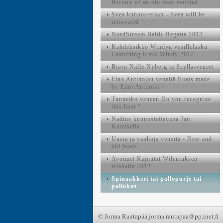
History of an old boat verified
Svea kunnostetaan - Svea will be
renovated
NordStream Baltic Regatta 2012
Kahdeksikko Windyn vesillelasku
Launching 8 mR Windy 2012
Björn Nalle Nyberg ja Scylla-veneet
Eino Antinojan veneitä Boats made
by Eino Antinoja
Tunnetko veneen Do you recognize
this boat ?
Nadine kunnostettavana Jari
Kareisella
Uusia ja vanhoja veneitä - New and
old boats
Avoimet Kajuutat Wileniuksen
telakalla 2012
Spinaakkeri tai pallopurje tai
pallokas
© Jorma Rautapää jorma.rautapaa@pp.inet.fi