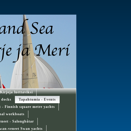
Kirjoja luettaviksi
d docks
Tapahtumia - Events
ät - Finnish square metre yachts
onal workboats
eneet - Salongbåtar
wan-veneet Swan yachts