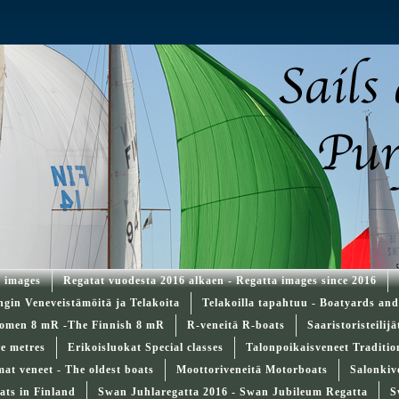
a images
Regatat vuodesta 2016 alkaen - Regatta images since 2016
ngin Veneveistämöitä ja Telakoita
Telakoilla tapahtuu - Boatyards an
omen 8 mR -The Finnish 8 mR
R-veneitä R-boats
Saaristoristeilij
re metres
Erikoisluokat Special classes
Talonpoikaisveneet Traditi
t veneet - The oldest boats
Moottoriveneitä Motorboats
Salonkiv
ats in Finland
Swan Juhlaregatta 2016 - Swan Jubileum Regatta
S