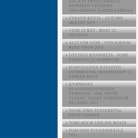
SOCIETY (MYS) JÄRJESTI
NOPEIDEN VENEIDEN
TAPAAMISEN TAMMISAARESSA
SYKSYN KUVIA - AUTUMN
IMAGES 2023
VENE 23 BÅT - BOAT 23
HELSINKI
ALLT FÖR SJÖN - STOCKHOLM
BOAT SHOW 2023
LÖYTÖJÄ RANNOILTA - SOME
FINDINGS AT HARBOURS
HARVINAINEN HAVAINTO -
INTERESTING OBSERVATION: A
PARKER BOAT
KYMMENES
KLASSIKKOVENEIDEN
SYMPOSIO - THE TENTH
CLASSIC YACHT SYMPOSIUM
HELSINKI 2023
NOAK ISMO POSTAREFFin
ENTISTÄMÄNÄ
TORE HOLM AND HIS BOATS
PORVOON PUUVENEPÄIVÄ
2021