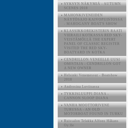
SYKSYN NÄKYMIÄ - AUTUMN
SCENES 2018
MAHONKIVENEIDEN
NÄYTÖSAJO KAIVOPUISTOSSA
- MAHOGANY BOAT'S SHOW
KLASSIKKOREKISTERIN RAATI
VIERAILI KOTKASSA RED SKY-
VEISTÄMÖLLÄ THE EXPERT
PANEL OF CLASSIC REGISTER
VISITED THE RED SKY-
BOATYARD IN KOTKA
CENDRILLON VENEELLE UUSI
OMISTAJA - CENDRILLON GOT
A NEW OWNER
Helsinki Venemessut - Boatshow
2018
Androsina Loviisassa
TYKKISLUUPPI DIANA -
CANNON SLOOP DIANA
VANHA MOOTTORIVENE
TURUSSA - AN OLD
MOTORBOAT FOUND IN TURKU
Ruissalon Telakka Alfons Håkans
Oy:lle