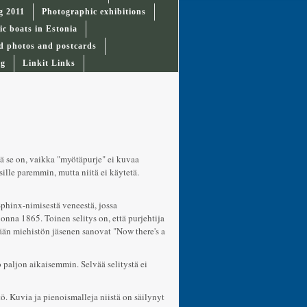
g 2011
Photographic exhibitions
ic boats in Estonia
d photos and postcards
ag
Linkit Links
ä se on, vaikka "myötäpurje" ei kuvaa
 sille paremmin, mutta niitä ei käytetä.
phinx-nimisestä veneestä, jossa
onna 1865. Toinen selitys on, että purjehtija
än miehistön jäsenen sanovat "Now there's a
o paljon aikaisemmin. Selvää selitystä ei
 Kuvia ja pienoismalleja niistä on säilynyt