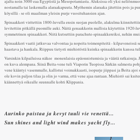
ajalta noin 3000 eaa Egyptistä ja Mesopotamiasta. Aluksissa oli yksi neliönmuo
nostamalla tai laskemalla alaraakapuuta. Myöhemin alaraaka jätettiin pois ja purj
köysillä - se oli maailman yleisin purje vuosituhansien ajan.
Spinaakkeri viritettiin 1800-luvulla ensin suojan puolelle, alakulma kiinnitetti
levitettiin pitkällä puomille auki. Näitä genaakkerin mallisia käytettiin 1920-lu
symmetrinen spinaakkeri. Niitä kutsuttiin parachute-spinaakkereiksi, nehän muis
Spinaakkeri vaatii jatkuvaa valvontaa ja nopeita toimenpiteitä - kilpaveneissä 
haastava ja hankala. Riippuu tietysti miehistöstä kuinka spinaakkerin kanssa tu
Varsinkin kilpailuissa näkee monenlaisia epäonnistumisia ja vääriä ratkaisuja. Joi
on kuva alempana. Siinä Beita-vene tuli Viaporin Tuopissa Särkän salmesta poh
vene kääntyi vasemmalle, kallistui voimakkaasti, isopurje jiippasi ja Beita ajoi 
ole kovin paljon tilaa ja olin jo varma, että vene ajaa rantaan. Miehistö sai kuit
käännettyä oikealle suunnalle kohti Klippania.
Aurinko paistaa ja kevyt tuuli vie venettä...
Sun shines and light wind makes yacht fly...