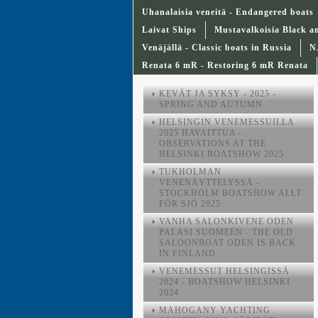
Uhanalaisia veneitä - Endangered boats
Laivat Ships
Mustavalkoisia Black a
Venäjällä - Classic boats in Russia
N
Renata 6 mR - Restoring 6 mR Renata
KEVÄT JA SYKSY - 2025 -
SPRING AND AUTUMN
HELSINGIN VENEMESSUILLA
2025 HAVAITTUA -
OBSERVATIONS AT THE
HELSINKI BOATSHOW 2025
TUKHOLMAN
VENENÄYTTELYSSÄ -
STOCKHOLM BOATSHOW ALLT
FÖR SJÖ 2025
VANHA SALONKIVENE ODEN
PALASI SUOMEEN - THE OLD
SALOONBOAT ODEN IS BACK
IN FINLAND
VENEMESSUT HELSINGISSÄ
2024 - BOATSHOW HELSINKI
2024
MAHOGANY YACHTING