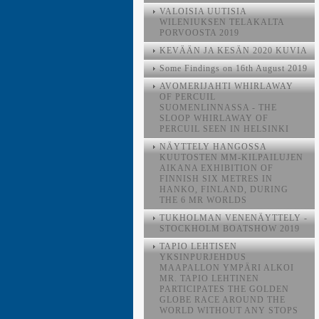
VALOISIA UUTISIA
WILENIUKSEN TELAKALTA
PORVOOSTA 2019
KEVÄÄN JA KESÄN 2020 KUVIA
Some Findings on 16th August 2019
AVOMERIJAHTI WHIRLAWAY
OF PERCUIL
SUOMENLINNASSA - THE
SLOOP WHIRLAWAY OF
PERCUIL SEEN IN HELSINKI
NÄYTTELY HANGOSSA
KUUTOSTEN MM-KILPAILUJEN
AIKANA EXHIBITION OF
FINNISH SIX METRES IN
HANKO, FINLAND, DURING
THE 6 MR WORLDS
TUKHOLMAN VENENÄYTTELY -
STOCKHOLM BOATSHOW 2019
TAPIO LEHTISEN
YKSINPURJEHDUS
MAAPALLON YMPÄRI ALKOI
MR. TAPIO LEHTINEN
PARTICIPATES THE GOLDEN
GLOBE RACE AROUND THE
WORLD WITHOUT ANY STOPS