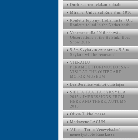
Ourit-saarten telakan kohtalo
Mirame, Universal Rule 8 m, 1910
Roulette löytynyt Hollannista - Old
Roulette found in the Netherlands
Venemessuilla 2016 nähtyä -
Observations at the Helsinki Boat
Show 2016
5.5m Skylarkin entisöinti - 5.5 m
Skylark will be renovated
VIERAILU
PERÄMOOTTORIMUSEOSSA -
VISIT AT THE OUTBOARD
MOTOR MUSEUM
Lea Berenice vaihtoi omistajaa
SIELTÄ TÄÄLTÄ SYKSYLLÄ
2015 - IMPRESSIONS FROM
HERE AND THERE, AUTUMN
2015
Olivia Tukholmassa
Matkavene LAGUN
'Ailee - Turun Veneveistämön
menestystuote Ranskassa