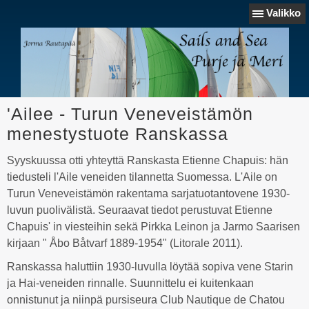
Valikko
'Ailee - Turun Veneveistämön
menestystuote Ranskassa
Syyskuussa otti yhteyttä Ranskasta Etienne Chapuis: hän
tiedusteli l'Aile veneiden tilannetta Suomessa. L'Aile on
Turun Veneveistämön rakentama sarjatuotantovene 1930-
luvun puolivälistä. Seuraavat tiedot perustuvat Etienne
Chapuis' in viesteihin sekä Pirkka Leinon ja Jarmo Saarisen
kirjaan " Åbo Båtvarf 1889-1954" (Litorale 2011).
Ranskassa haluttiin 1930-luvulla löytää sopiva vene Starin
ja Hai-veneiden rinnalle. Suunnittelu ei kuitenkaan
onnistunut ja niinpä pursiseura Club Nautique de Chatou