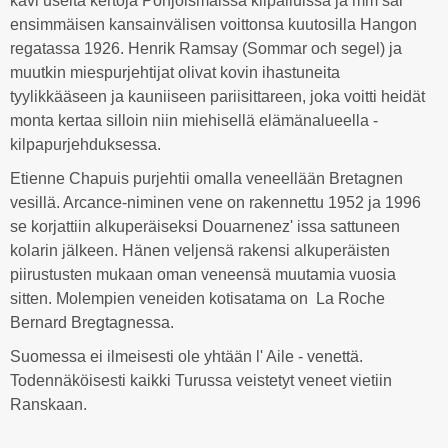
kävi useita kertoja Pohjoismaissa kilpailuissa ja mm sai
ensimmäisen kansainvälisen voittonsa kuutosilla Hangon
regatassa 1926. Henrik Ramsay (Sommar och segel) ja
muutkin miespurjehtijat olivat kovin ihastuneita
tyylikkääseen ja kauniiseen pariisittareen, joka voitti heidät
monta kertaa silloin niin miehisellä elämänalueella -
kilpapurjehduksessa.
Etienne Chapuis purjehtii omalla veneellään Bretagnen
vesillä. Arcance-niminen vene on rakennettu 1952 ja 1996
se korjattiin alkuperäiseksi Douarnenez' issa sattuneen
kolarin jälkeen. Hänen veljensä rakensi alkuperäisten
piirustusten mukaan oman veneensä muutamia vuosia
sitten. Molempien veneiden kotisatama on La Roche
Bernard Bregtagnessa.
Suomessa ei ilmeisesti ole yhtään l' Aile - venettä.
Todennäköisesti kaikki Turussa veistetyt veneet vietiin
Ranskaan.