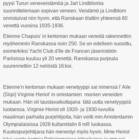
pyysi Turun veneveistämöä ja Jarl Lindblomia
suunnittelemaan sopivan veneen. Veistämö ja Lindblom
onnistuivat niin hyvin, että Ranskaan tilattiin yhteensä 60
venettä vuosina 1935-1936.
Etienne Chapuis' in kertoman mukaan veneitä rakennettiin
myöhemmin Ranskassa noin 250. Se on edelleen suosittu,
esimerkiksi Yacht Club d'Ile de Francen jäsenistöön
Pariisissa kuuluu yli 20 venettä. Ranskassa purjeala
suurennettiin 12 neliöstä 16:ksi.
Etienne'n kertoman mukaan venetyyppi sai nimensä l' Aile
(Siipi) Virginie Heriot' in omistamien monien veneiden
mukaan. Hän oli taustavaikuttajana tätä uutta venetyyppiä
luotaessa. Virginie Heriot oli 1920- ja 1930-luvuilla
maailman parhaita purjehtijoita, hän voitti mm Amsterdamin
Olympialaisissa 1928 kultamitalin 8 mR luokassa.
Kuutospurjehtijana hän menestyi myös hyvin. Mme Heriot