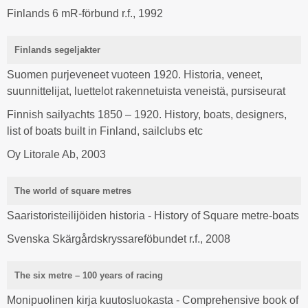
Finlands 6 mR-förbund r.f., 1992
Finlands segeljakter
Suomen purjeveneet vuoteen 1920. Historia, veneet,
suunnittelijat, luettelot rakennetuista veneistä, pursiseurat
Finnish sailyachts 1850 – 1920. History, boats, designers,
list of boats built in Finland, sailclubs etc
Oy Litorale Ab, 2003
The world of square metres
Saaristoristeilijöiden historia - History of Square metre-boats
Svenska Skärgårdskryssareföbundet r.f., 2008
The six metre – 100 years of racing
Monipuolinen kirja kuutosluokasta - Comprehensive book of