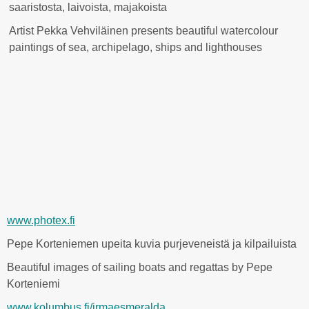
saaristosta, laivoista, majakoista
Artist Pekka Vehviläinen presents beautiful watercolour
paintings of sea, archipelago, ships and lighthouses
www.photex.fi
Pepe Korteniemen upeita kuvia purjeveneistä ja kilpailuista
Beautiful images of sailing boats and regattas by Pepe
Korteniemi
www.kolumbus.fi/irmaesmeralda