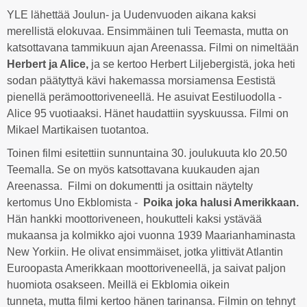
YLE lähettää Joulun- ja Uudenvuoden aikana kaksi
merellistä elokuvaa. Ensimmäinen tuli Teemasta, mutta on
katsottavana tammikuun ajan Areenassa. Filmi on nimeltään
Herbert ja Alice,
ja se kertoo Herbert Liljebergistä, joka heti
sodan päätyttyä kävi hakemassa morsiamensa Eestistä
pienellä perämoottoriveneellä. He asuivat Eestiluodolla -
Alice 95 vuotiaaksi. Hänet haudattiin syyskuussa. Filmi on
Mikael Martikaisen tuotantoa.
Toinen filmi esitettiin sunnuntaina 30. joulukuuta klo 20.50
Teemalla. Se on myös katsottavana kuukauden ajan
Areenassa. Filmi on dokumentti ja osittain näytelty
kertomus Uno Ekblomista -
Poika joka halusi Amerikkaan.
Hän hankki moottoriveneen, houkutteli kaksi ystävää
mukaansa ja kolmikko ajoi vuonna 1939 Maarianhaminasta
New Yorkiin. He olivat ensimmäiset, jotka ylittivät Atlantin
Euroopasta Amerikkaan moottoriveneellä, ja saivat paljon
huomiota osakseen. Meillä ei Ekblomia oikein
tunneta, mutta filmi kertoo hänen tarinansa. Filmin on tehnyt