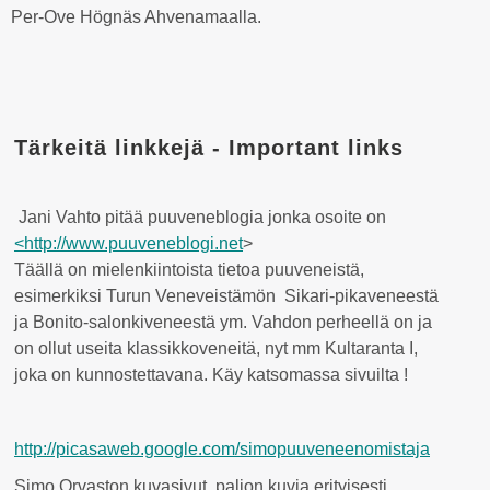
Per-Ove Högnäs Ahvenamaalla.
Tärkeitä linkkejä - Important links
Jani Vahto pitää puuveneblogia jonka osoite on
<
http://www.puuveneblogi.
net
>
Täällä on mielenkiintoista tietoa puuveneistä,
esimerkiksi Turun Veneveistämön Sikari-pikaveneestä
ja Bonito-salonkiveneestä ym. Vahdon perheellä on ja
on ollut useita klassikkoveneitä, nyt mm Kultaranta I,
joka on kunnostettavana. Käy katsomassa sivuilta !
http://picasaweb.google.com/simopuuveneenomistaja
Simo Orvaston kuvasivut, paljon kuvia erityisesti