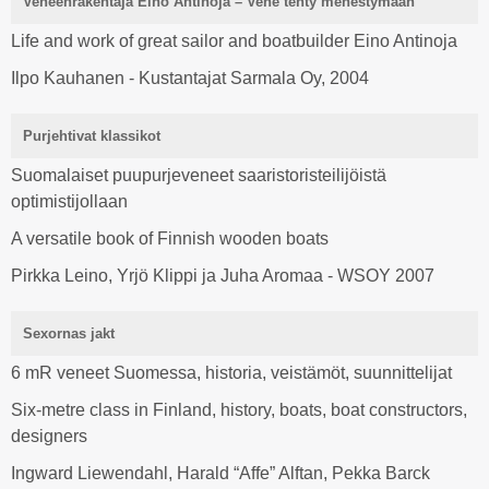
Veneenrakentaja Eino Antinoja – Vene tehty menestymään
Life and work of great sailor and boatbuilder Eino Antinoja
Ilpo Kauhanen - Kustantajat Sarmala Oy, 2004
Purjehtivat klassikot
Suomalaiset puupurjeveneet saaristoristeilijöistä
optimistijollaan
A versatile book of Finnish wooden boats
Pirkka Leino, Yrjö Klippi ja Juha Aromaa - WSOY 2007
Sexornas jakt
6 mR veneet Suomessa, historia, veistämöt, suunnittelijat
Six-metre class in Finland, history, boats, boat constructors,
designers
Ingward Liewendahl, Harald “Affe” Alftan, Pekka Barck