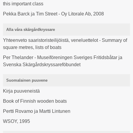
this important class
Pekka Barck ja Tim Street - Oy Litorale Ab, 2008
Alla våra skärgårdkryssare
Yhteenveto saaristoristeilijöistä, veneluettelot - Summary of
square metres, lists of boats
Per Thelander - Museiföreningen Sveriges Fritidsbåtar ja
Svenska Skärgårdskryssareföbundet
Suomalainen puuvene
Kirja puuveneistä
Book of Finnish wooden boats
Pertti Rovamo ja Martti Lintunen
WSOY, 1995