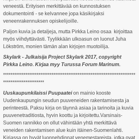
veneestä. Erityisen merkittävää on kunnostuksen
dokumentointi - se kelvannee jopa käsikirjaksi
veneenrakennuksen opiskelijoille.
Paljon kuvia ja detaljeja, mutta Pirkka Leino osaa kirjoittaa
myös viihdyttävästi. Tyylikkään ulkoasun on luonut Juha
Lökström, monien tämän alan kirjojen muotoilija.
Skylark - Julkaisija Project Skylark 2017, copyright
Pirkka Leino. Kirjaa myy Turussa Forum Marinum.
***********************************************************************
**********************
Uuskaupunkilaissi Puupaatei
on mainio kooste
Uudenkaupungin seudun puuveneiden rakentamisesta ja
perinteestä. Paksu kirja on täynnä asiaa ja tarinoita ja kuvia
puuvenetraditiosta, hyvin koottu ja kirjoitettu.Varsinais-
Suomen rannikko on ollut vähintään yhtä merkittävä
veneiden rakentamisen alue kuin itäinen-Suomenlahti.
Kirjassa on hyvät luonnehdinnat venemestareista, jotka ovat