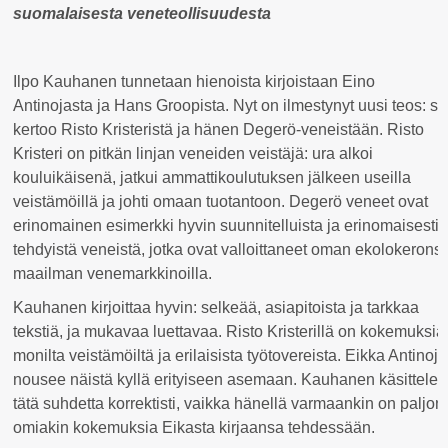
suomalaisesta veneteollisuudesta
Ilpo Kauhanen tunnetaan hienoista kirjoistaan Eino
Antinojasta ja Hans Groopista. Nyt on ilmestynyt uusi teos: se
kertoo Risto Kristeristä ja hänen Degerö-veneistään. Risto
Kristeri on pitkän linjan veneiden veistäjä: ura alkoi
kouluikäisenä, jatkui ammattikoulutuksen jälkeen useilla
veistämöillä ja johti omaan tuotantoon. Degerö veneet ovat
erinomainen esimerkki hyvin suunnitelluista ja erinomaisesti
tehdyistä veneistä, jotka ovat valloittaneet oman ekolokerons
maailman venemarkkinoilla.
Kauhanen kirjoittaa hyvin: selkeää, asiapitoista ja tarkkaa
tekstiä, ja mukavaa luettavaa. Risto Kristerillä on kokemuksia
monilta veistämöiltä ja erilaisista työtovereista. Eikka Antinoja
nousee näistä kyllä erityiseen asemaan. Kauhanen käsittelee
tätä suhdetta korrektisti, vaikka hänellä varmaankin on paljon
omiakin kokemuksia Eikasta kirjaansa tehdessään.