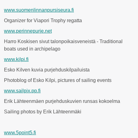
www.suomenlinnanpursiseura.fi
Organizer for Viapori Trophy regatta
www.perinnepurje.net
Harro Koskisen sivut talonpoikaisveneistä - Traditional
boats used in archipelago
www.kilpi.fi
Esko Kilven kuvia purjehduskilpailuista
Photoblog of Esko Kilpi, pictures of sailing events
www.sailpix.pp.fi
Erik Lähteenmäen purjehduskuvien runsas kokoelma
Sailing photos by Erik Lähteenmäki
www.5point5.fi