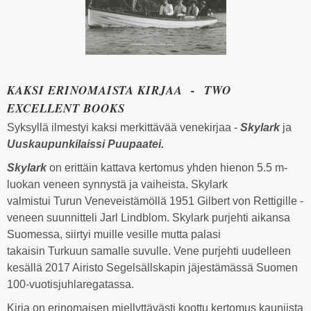
KAKSI ERINOMAISTA KIRJAA - TWO
EXCELLENT BOOKS
Syksyllä ilmestyi kaksi merkittävää venekirjaa -
Skylark
ja
Uuskaupunkilaissi Puupaatei.
Skylark
on erittäin kattava kertomus yhden hienon 5.5 m-
luokan veneen synnystä ja vaiheista. Skylark
valmistui Turun Veneveistämöllä 1951 Gilbert von Rettigille -
veneen suunnitteli Jarl Lindblom. Skylark purjehti aikansa
Suomessa, siirtyi muille vesille mutta palasi
takaisin Turkuun samalle suvulle. Vene purjehti uudelleen
kesällä 2017 Airisto Segelsällskapin jäjestämässä Suomen
100-vuotisjuhlaregatassa.
Kirja on erinomaisen miellyttävästi koottu kertomus kauniista