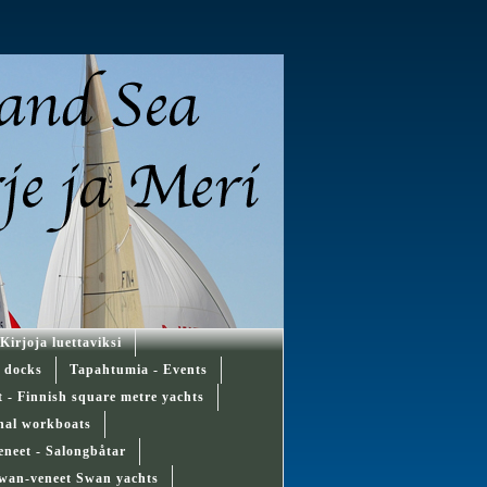
Kirjoja luettaviksi
d docks
Tapahtumia - Events
ät - Finnish square metre yachts
onal workboats
eneet - Salongbåtar
wan-veneet Swan yachts