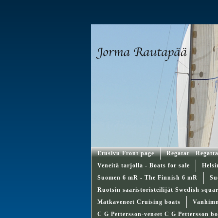
Etusivu Front page
Regatat - Regatt
Veneitä tarjolla - Boats for sale
Helsi
Suomen 6 mR - The Finnish 6 mR
Su
Ruotsin saaristoristeilijät Swedish squa
Matkaveneet Cruising boats
Vanhimma
C G Pettersson-veneet C G Pettersson bo