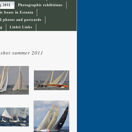
g 2011
Photographic exhibitions
ic boats in Estonia
d photos and postcards
ag
Linkit Links
s shot summer 2011