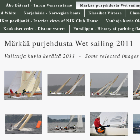
Åbo Båtvarf - Turun Veneveistämö
Märkää purjehdusta Wet sailin
nd White
Norjalaisia - Norwegian boats
Klassikot Virossa
Class
JK:n paviljonki - Interior views of NJK Club House
Vanhoja kuvia Ol
Kaukaiset vedet - Distant waters
Pursilippu - History of yachting fl
Märkää purjehdusta Wet sailing 2011
Valittuja kuvia kesältä 2011 - Some selected image