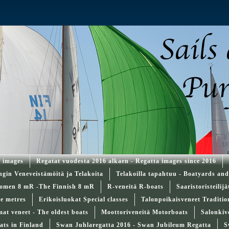
a images
Regatat vuodesta 2016 alkaen - Regatta images since 2016
ngin Veneveistämöitä ja Telakoita
Telakoilla tapahtuu - Boatyards an
omen 8 mR -The Finnish 8 mR
R-veneitä R-boats
Saaristoristeilij
re metres
Erikoisluokat Special classes
Talonpoikaisveneet Traditi
t veneet - The oldest boats
Moottoriveneitä Motorboats
Salonkiv
ats in Finland
Swan Juhlaregatta 2016 - Swan Jubileum Regatta
S