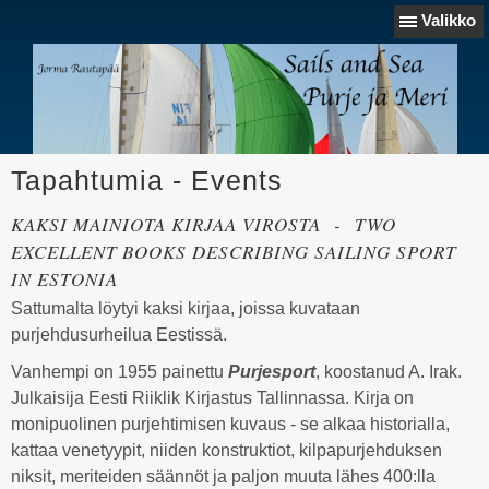
Valikko
Tapahtumia - Events
KAKSI MAINIOTA KIRJAA VIROSTA - TWO
EXCELLENT BOOKS DESCRIBING SAILING SPORT
IN ESTONIA
Sattumalta löytyi kaksi kirjaa, joissa kuvataan
purjehdusurheilua Eestissä.
Vanhempi on 1955 painettu
Purjesport
, koostanud A. Irak.
Julkaisija Eesti Riiklik Kirjastus Tallinnassa. Kirja on
monipuolinen purjehtimisen kuvaus - se alkaa historialla,
kattaa venetyypit, niiden konstruktiot, kilpapurjehduksen
niksit, meriteiden säännöt ja paljon muuta lähes 400:lla