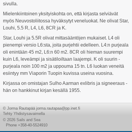
sivulla.
Mielenkiintoinen yksityiskohta on, että kirjasta selviävät
myös Neuvostoliitossa hyväksytyt veneluokat. Ne olivat Star,
Louhi, 5.5 R, L4, L6, 8CR ja K.
Star, Louhi ja 5.5R olivat mittasääntöjen mukaiset. L4 oli
pienempi versio L6:sta, joita purjehtii edelleen. L4:n purjeala
oli enintään 45 m2, L6:n 60 m2. 8CR oli hieman suurempi
kuin L6, leveämpi ja sisätiloiltaan laajempi. K oli suurin -
purjeala noin 100 m2 ja uppouma 15 tn. L6 luokan veneitä
esiintyy mm Viaporin Tuopin kuvissa useina vuosina.
Kirjassa on omistajan Sulho Aarman exlibris ja signeeraus -
hän on hankkinut kirjan kesällä 1955.
© Jorma Rautapää jorma.rautapaa@pp.inet.fi
Tehty Yhdistysavaimella
©
2026 Sails and Sea
Phone +358-40-5524910