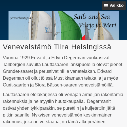
Valikko
Veneveistämö Tiira Helsingissä
Vuonna 1929 Edvard ja Edvin Degerman vuokrasivat
Tallbergien suvulta Lauttasaaren länsipuolella olevat pienet
Grundet-saaret ja perustivat niille venetelakan. Edvard
Degerman oli ollut töissä Mustikkamaan telakalla ja myös
Ourit-saarten ja Stora Bässen-saaren veneveistämöillä.
Lauttasaaren eteläkärjessä oli Venäjän armeijan rakentamia
rakennuksia ja ne myytiin huutokaupalla. Degermanit
ostivat yhden tykkiparakin, se purettiin ja kuljetettiin jäitä
pitkin saarille. Nykyisen veneveistämön keskimmäinen
rakennus, joka on verstaana, on tämä alkuperäinen