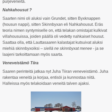
purjeveneitä.
Nahkahousut ?
Saarten nimi oli aluksi vain Grundet, sitten Byxknappen
(housun nappi), sitten Skinnbyxan eli Nahkahousut. Eräs
teoria nimen syntymiselle on, että telakan omistajat kulkivat
villahousuissa, joiden päällä oli vedetty nahkaiset housut.
Saattaa olla, että Lauttasaaren kalastajat kutsuivat aluksi
miehiä skinnbyxoiksi –
siellä ne skinnbyxat menee
- ja se
laajeni tarkoittamaan myös saarta.
Veneveistämö Tiira
Saaren perinteitä jatkaa nyt Juha Tiiran veneveistämö. Juha
rakentaa veneitä ja korjaa, entisöi ja kunnostaa niitä.
Halleissa myös telakoidaan veneitä talven ajaksi.