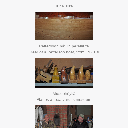
Juha Tiira
Pettersson båt' in perälauta
Rear of a Petterson boat, from 1920' s
Museohöyliä
Planes at boatyard' s museum