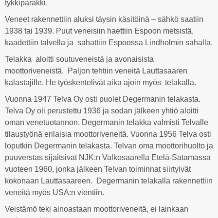
tykkiparakki.
Veneet rakennettiin aluksi täysin käsitöinä – sähkö saatiin
1938 tai 1939. Puut veneisiin haettiin Espoon metsistä,
kaadettiin talvella ja sahattiin Espoossa Lindholmin sahalla.
Telakka aloitti soutuveneistä ja avonaisista
moottoriveneistä. Paljon tehtiin veneitä Lauttasaaren
kalastajille. He työskentelivät aika ajoin myös telakalla.
Vuonna 1947 Telva Oy osti puolet Degermanin telakasta.
Telva Oy oli perustettu 1936 ja sodan jälkeen yhtiö aloitti
oman venetuotannon. Degermanin telakka valmisti Telvalle
tilaustyönä erilaisia moottoriveneitä. Vuonna 1956 Telva osti
loputkin Degermanin telakasta. Telvan oma moottorihuolto ja
puuverstas sijaitsivat NJK:n Valkosaarella Etelä-Satamassa
vuoteen 1960, jonka jälkeen Telvan toiminnat siirtyivät
kokonaan Lauttasaareen. Degermanin telakalla rakennettiin
veneitä myös USA:n vientiin.
Veistämö teki ainoastaan moottoriveneitä, ei lainkaan