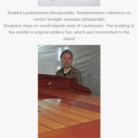
Telakka Lauttasaaren länsipuolella. Keskimmäinen rakennus on
vanha Venäjän armeijan tykkiparakki
Boatyard stays on small islands west of Lauttasaari. The building in
the middle is original artillery hut, which was transmitted to the
island