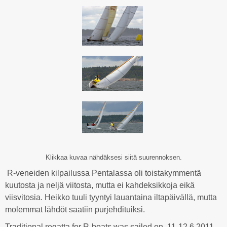
Klikkaa kuvaa nähdäksesi siitä suurennoksen.
R-veneiden kilpailussa Pentalassa oli toistakymmentä
kuutosta ja neljä viitosta, mutta ei kahdeksikkoja eikä
viisvitosia. Heikko tuuli tyyntyi lauantaina iltapäivällä, mutta
molemmat lähdöt saatiin purjehdituiksi.
Traditional regatta for R-boats was sailed on 11-12.6.2011.