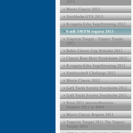
2013
Musto Classic 2013
Stockholm GYS 2013
R-regatta Esbo Segelförening 2013
6 mR SM/FM regatta 2013
Viaporin Tuoppi - Viapori Trophy
2012
Baltic Classic Cup Helsinki 2012
Classic Boat Meet Nynäshamn 2012
R-regatta Esbo Segelförening 2012
Sinebrychoff Challenge 2012
Musto Classic 2012
Gaff Yacht Society Stockholm 2012
Gaff Yacht Society Stockholm 2011
Kesä 2011 mustavalkoisena -
Summer 2011 as B&W
Musto Classic Regatta 2011
Viaporin Tuoppi 2011 The Viapori
Trophy 2011