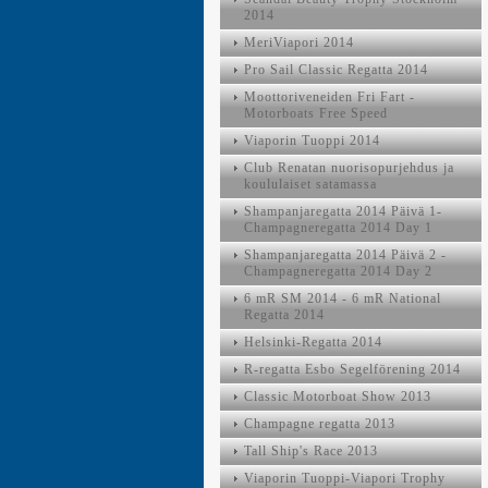
2014
MeriViapori 2014
Pro Sail Classic Regatta 2014
Moottoriveneiden Fri Fart -
Motorboats Free Speed
Viaporin Tuoppi 2014
Club Renatan nuorisopurjehdus ja
koululaiset satamassa
Shampanjaregatta 2014 Päivä 1-
Champagneregatta 2014 Day 1
Shampanjaregatta 2014 Päivä 2 -
Champagneregatta 2014 Day 2
6 mR SM 2014 - 6 mR National
Regatta 2014
Helsinki-Regatta 2014
R-regatta Esbo Segelförening 2014
Classic Motorboat Show 2013
Champagne regatta 2013
Tall Ship's Race 2013
Viaporin Tuoppi-Viapori Trophy