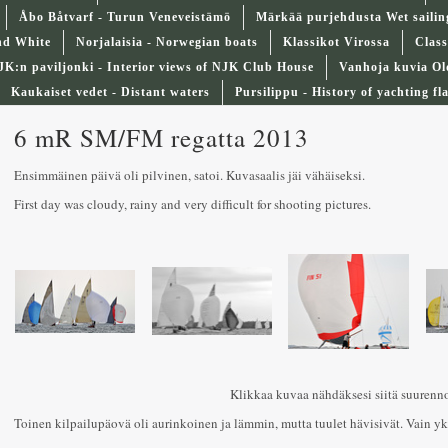
Åbo Båtvarf - Turun Veneveistämö
Märkää purjehdusta Wet sailin
nd White
Norjalaisia - Norwegian boats
Klassikot Virossa
Class
JK:n paviljonki - Interior views of NJK Club House
Vanhoja kuvia Ol
Kaukaiset vedet - Distant waters
Pursilippu - History of yachting fl
6 mR SM/FM regatta 2013
Ensimmäinen päivä oli pilvinen, satoi. Kuvasaalis jäi vähäiseksi.
First day was cloudy, rainy and very difficult for shooting pictures.
Klikkaa kuvaa nähdäksesi siitä suurenn
Toinen kilpailupäovä oli aurinkoinen ja lämmin, mutta tuulet hävisivät. Vain yksi