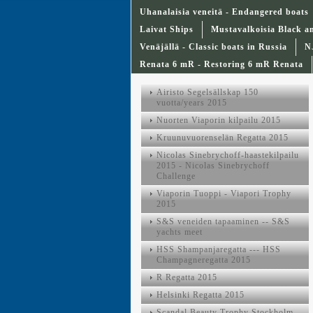
Uhanalaisia veneitä - Endangered boats
Laivat Ships
Mustavalkoisia Black a
Venäjällä - Classic boats in Russia
N
Renata 6 mR - Restoring 6 mR Renata
Airisto Segelsällskap 150
vuotta/years 2015
Nuorten Viaporin kilpailu 2015
Kruunuvuorenselän Regatta 2015
Nicolas Sinebrychoff-haastekilpailu
2015 - Nicolas Sinebrychoff
Challenge
Viaporin Tuoppi - Viapori Trophy
2015
S&S veneiden tapaaminen -- S&S
yachts meet
HSS Shampanjaregatta --- HSS
Champagneregatta 2015
R Regatta 2015
Helsinki Regatta 2015
Scandal Beauty Trophy Stockholm