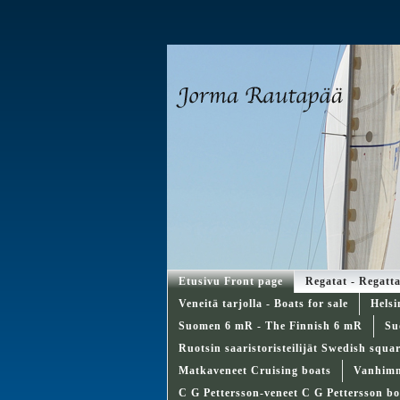
Etusivu Front page
Regatat - Regatt
Veneitä tarjolla - Boats for sale
Helsi
Suomen 6 mR - The Finnish 6 mR
Su
Ruotsin saaristoristeilijät Swedish squa
Matkaveneet Cruising boats
Vanhimma
C G Pettersson-veneet C G Pettersson bo