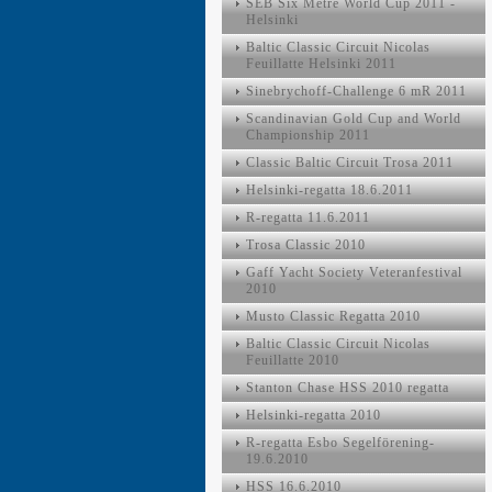
SEB Six Metre World Cup 2011 -
Helsinki
Baltic Classic Circuit Nicolas
Feuillatte Helsinki 2011
Sinebrychoff-Challenge 6 mR 2011
Scandinavian Gold Cup and World
Championship 2011
Classic Baltic Circuit Trosa 2011
Helsinki-regatta 18.6.2011
R-regatta 11.6.2011
Trosa Classic 2010
Gaff Yacht Society Veteranfestival
2010
Musto Classic Regatta 2010
Baltic Classic Circuit Nicolas
Feuillatte 2010
Stanton Chase HSS 2010 regatta
Helsinki-regatta 2010
R-regatta Esbo Segelförening-
19.6.2010
HSS 16.6.2010