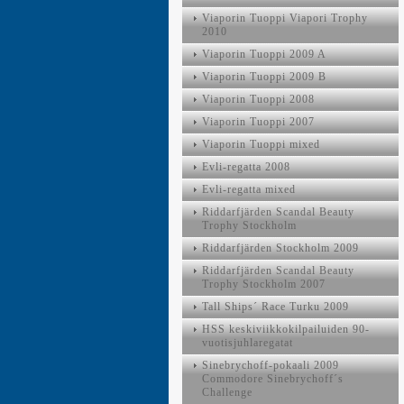
Viaporin Tuoppi Viapori Trophy
2010
Viaporin Tuoppi 2009 A
Viaporin Tuoppi 2009 B
Viaporin Tuoppi 2008
Viaporin Tuoppi 2007
Viaporin Tuoppi mixed
Evli-regatta 2008
Evli-regatta mixed
Riddarfjärden Scandal Beauty
Trophy Stockholm
Riddarfjärden Stockholm 2009
Riddarfjärden Scandal Beauty
Trophy Stockholm 2007
Tall Ships´ Race Turku 2009
HSS keskiviikkokilpailuiden 90-
vuotisjuhlaregatat
Sinebrychoff-pokaali 2009
Commodore Sinebrychoff´s
Challenge