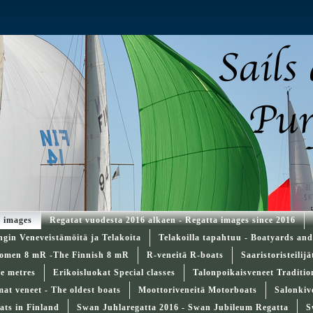
a images
Regatat vuodesta 2016 alkaen - Regatta images since 2016
ngin Veneveistämöitä ja Telakoita
Telakoilla tapahtuu - Boatyards an
omen 8 mR -The Finnish 8 mR
R-veneitä R-boats
Saaristoristeilij
re metres
Erikoisluokat Special classes
Talonpoikaisveneet Traditi
t veneet - The oldest boats
Moottoriveneitä Motorboats
Salonkiv
ats in Finland
Swan Juhlaregatta 2016 - Swan Jubileum Regatta
S