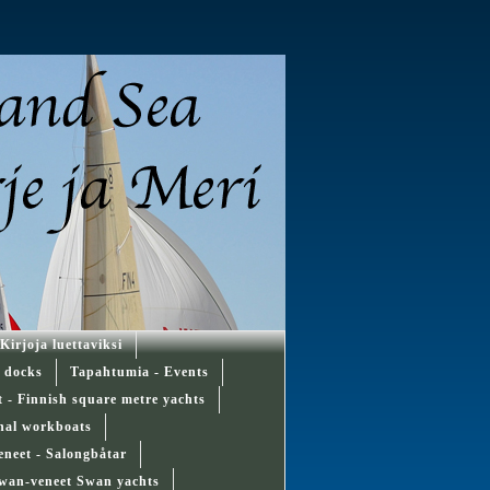
Kirjoja luettaviksi
d docks
Tapahtumia - Events
ät - Finnish square metre yachts
onal workboats
eneet - Salongbåtar
wan-veneet Swan yachts