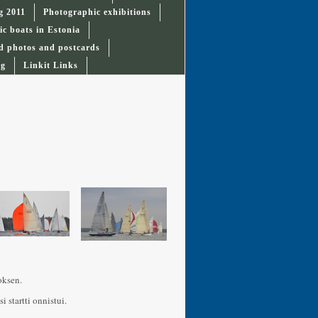
g 2011
Photographic exhibitions
ic boats in Estonia
d photos and postcards
ag
Linkit Links
oksen.
 startti onnistui.