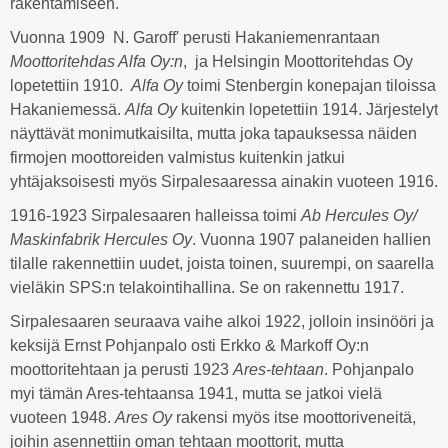
rakentamiseen.
Vuonna 1909 N. Garoff' perusti Hakaniemenrantaan
Moottoritehdas Alfa Oy:n
, ja Helsingin Moottoritehdas Oy
lopetettiin 1910.
Alfa Oy
toimi Stenbergin konepajan tiloissa
Hakaniemessä.
Alfa Oy
kuitenkin lopetettiin 1914. Järjestelyt
näyttävät monimutkaisilta, mutta joka tapauksessa näiden
firmojen moottoreiden valmistus kuitenkin jatkui
yhtäjaksoisesti myös Sirpalesaaressa ainakin vuoteen 1916.
1916-1923 Sirpalesaaren halleissa toimi
Ab Hercules Oy/
Maskinfabrik Hercules Oy
. Vuonna 1907 palaneiden hallien
tilalle rakennettiin uudet, joista toinen, suurempi, on saarella
vieläkin SPS:n telakointihallina. Se on rakennettu 1917.
Sirpalesaaren seuraava vaihe alkoi 1922, jolloin insinööri ja
keksijä Ernst Pohjanpalo osti Erkko & Markoff Oy:n
moottoritehtaan ja perusti 1923
Ares-tehtaan
. Pohjanpalo
myi tämän Ares-tehtaansa 1941, mutta se jatkoi vielä
vuoteen 1948.
Ares Oy
rakensi myös itse moottoriveneitä,
joihin asennettiin oman tehtaan moottorit, mutta