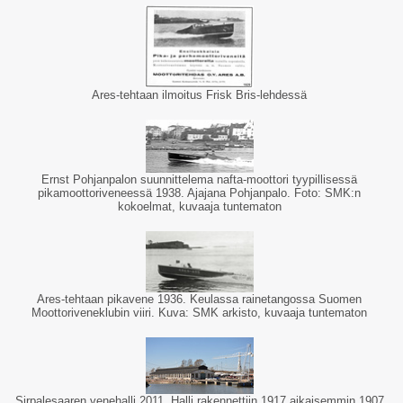
Ares-tehtaan ilmoitus Frisk Bris-lehdessä
Ernst Pohjanpalon suunnittelema nafta-moottori tyypillisessä
pikamoottoriveneessä 1938. Ajajana Pohjanpalo. Foto: SMK:n
kokoelmat, kuvaaja tuntematon
Ares-tehtaan pikavene 1936. Keulassa rainetangossa Suomen
Moottoriveneklubin viiri. Kuva: SMK arkisto, kuvaaja tuntematon
Sirpalesaaren venehalli 2011. Halli rakennettiin 1917 aikaisemmin 1907