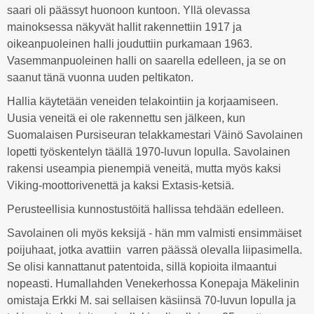
saari oli päässyt huonoon kuntoon. Yllä olevassa
mainoksessa näkyvät hallit rakennettiin 1917 ja
oikeanpuoleinen halli jouduttiin purkamaan 1963.
Vasemmanpuoleinen halli on saarella edelleen, ja se on
saanut tänä vuonna uuden peltikaton.
Hallia käytetään veneiden telakointiin ja korjaamiseen.
Uusia veneitä ei ole rakennettu sen jälkeen, kun
Suomalaisen Pursiseuran telakkamestari Väinö Savolainen
lopetti työskentelyn täällä 1970-luvun lopulla. Savolainen
rakensi useampia pienempiä veneitä, mutta myös kaksi
Viking-moottorivenettä ja kaksi Extasis-ketsiä.
Perusteellisia kunnostustöitä hallissa tehdään edelleen.
Savolainen oli myös keksijä - hän mm valmisti ensimmäiset
poijuhaat, jotka avattiin varren päässä olevalla liipasimella.
Se olisi kannattanut patentoida, sillä kopioita ilmaantui
nopeasti. Humallahden Venekerhossa Konepaja Mäkelinin
omistaja Erkki M. sai sellaisen käsiinsä 70-luvun lopulla ja