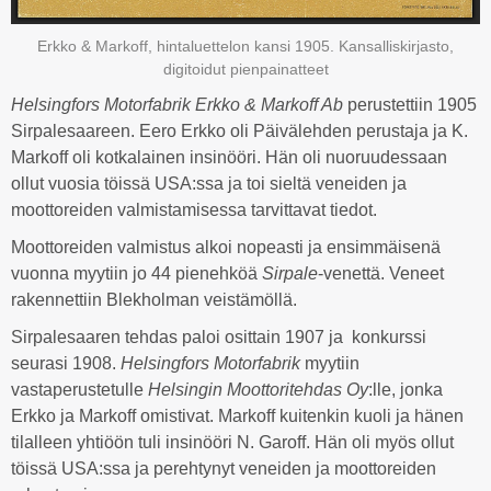
Erkko & Markoff, hintaluettelon kansi 1905. Kansalliskirjasto,
digitoidut pienpainatteet
Helsingfors Motorfabrik Erkko & Markoff Ab
perustettiin 1905
Sirpalesaareen. Eero Erkko oli Päivälehden perustaja ja K.
Markoff oli kotkalainen insinööri. Hän oli nuoruudessaan
ollut vuosia töissä USA:ssa ja toi sieltä veneiden ja
moottoreiden valmistamisessa tarvittavat tiedot.
Moottoreiden valmistus alkoi nopeasti ja ensimmäisenä
vuonna myytiin jo 44 pienehköä
Sirpale
-venettä. Veneet
rakennettiin Blekholman veistämöllä.
Sirpalesaaren tehdas paloi osittain 1907 ja konkurssi
seurasi 1908.
Helsingfors Motorfabrik
myytiin
vastaperustetulle
Helsingin Moottoritehdas Oy
:lle, jonka
Erkko ja Markoff omistivat. Markoff kuitenkin kuoli ja hänen
tilalleen yhtiöön tuli insinööri N. Garoff. Hän oli myös ollut
töissä USA:ssa ja perehtynyt veneiden ja moottoreiden