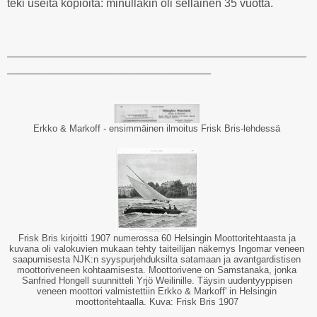
teki useita kopioita: minullakin oli sellainen 35 vuotta.
_______________________________________________
________________________________
Erkko & Markoff - ensimmäinen ilmoitus Frisk Bris-lehdessä
Frisk Bris kirjoitti 1907 numerossa 60 Helsingin Moottoritehtaasta ja
kuvana oli valokuvien mukaan tehty taiteilijan näkemys Ingomar veneen
saapumisesta NJK:n syyspurjehduksilta satamaan ja avantgardistisen
moottoriveneen kohtaamisesta. Moottorivene on Samstanaka, jonka
Sanfried Hongell suunnitteli Yrjö Weilinille. Täysin uudentyyppisen
veneen moottori valmistettiin Erkko & Markoff' in Helsingin
moottoritehtaalla. Kuva: Frisk Bris 1907