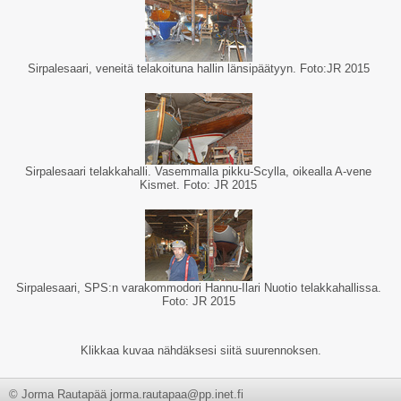
Sirpalesaari, veneitä telakoituna hallin länsipäätyyn. Foto:JR 2015
Sirpalesaari telakkahalli. Vasemmalla pikku-Scylla, oikealla A-vene
Kismet. Foto: JR 2015
Sirpalesaari, SPS:n varakommodori Hannu-Ilari Nuotio telakkahallissa.
Foto: JR 2015
Klikkaa kuvaa nähdäksesi siitä suurennoksen.
© Jorma Rautapää jorma.rautapaa@pp.inet.fi