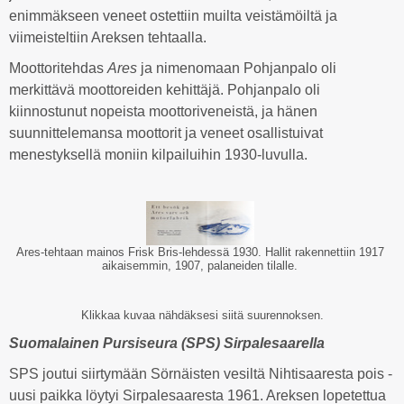
enimmäkseen veneet ostettiin muilta veistämöiltä ja
viimeisteltiin Areksen tehtaalla.
Moottoritehdas
Ares
ja nimenomaan Pohjanpalo oli
merkittävä moottoreiden kehittäjä. Pohjanpalo oli
kiinnostunut nopeista moottoriveneistä, ja hänen
suunnittelemansa moottorit ja veneet osallistuivat
menestyksellä moniin kilpailuihin 1930-luvulla.
Ares-tehtaan mainos Frisk Bris-lehdessä 1930. Hallit rakennettiin 1917
aikaisemmin, 1907, palaneiden tilalle.
Klikkaa kuvaa nähdäksesi siitä suurennoksen.
Suomalainen Pursiseura (SPS) Sirpalesaarella
SPS joutui siirtymään Sörnäisten vesiltä Nihtisaaresta pois -
uusi paikka löytyi Sirpalesaaresta 1961. Areksen lopetettua