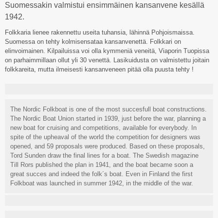
Suomessakin valmistui ensimmäinen kansanvene kesällä
1942.
Folkkaria lienee rakennettu useita tuhansia, lähinnä Pohjoismaissa.
Suomessa on tehty kolmisensataa kansanvenettä. Folkkari on
elinvoimainen. Kilpailuissa voi olla kymmeniä veneitä, Viaporin Tuopissa
on parhaimmillaan ollut yli 30 venettä. Lasikuidusta on valmistettu joitain
folkkareita, mutta ilmeisesti kansanveneen pitää olla puusta tehty !
The Nordic Folkboat is one of the most succesfull boat constructions.
The Nordic Boat Union started in 1939, just before the war, planning a
new boat for cruising and competitions, available for everybody. In
spite of the upheaval of the world the competition for designers was
opened, and 59 proposals were produced. Based on these proposals,
Tord Sunden draw the final lines for a boat. The Swedish magazine
Till Rors published the plan in 1941, and the boat became soon a
great succes and indeed the folk´s boat. Even in Finland the first
Folkboat was launched in summer 1942, in the middle of the war.