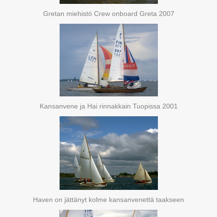
Gretan miehistö Crew onboard Greta 2007
Kansanvene ja Hai rinnakkain Tuopissa 2001
Haven on jättänyt kolme kansanvenettä taakseen