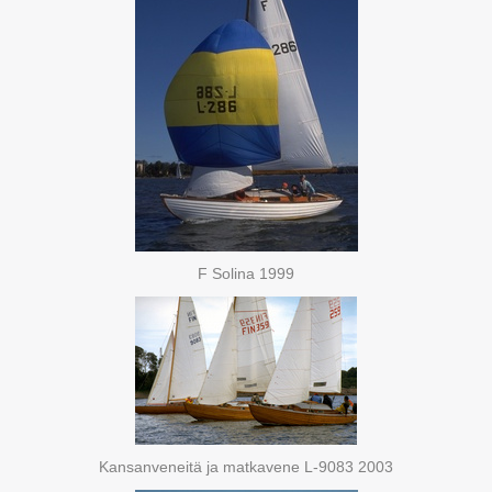
F Solina 1999
Kansanveneitä ja matkavene L-9083 2003