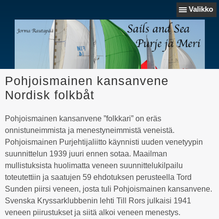
Valikko
Pohjoismainen kansanvene
Nordisk folkbåt
Pohjoismainen kansanvene ”folkkari” on eräs
onnistuneimmista ja menestyneimmistä veneistä.
Pohjoismainen Purjehtijaliitto käynnisti uuden venetyypin
suunnittelun 1939 juuri ennen sotaa. Maailman
mullistuksista huolimatta veneen suunnittelukilpailu
toteutettiin ja saatujen 59 ehdotuksen perusteella Tord
Sunden piirsi veneen, josta tuli Pohjoismainen kansanvene.
Svenska Kryssarklubbenin lehti Till Rors julkaisi 1941
veneen piirustukset ja siitä alkoi veneen menestys.