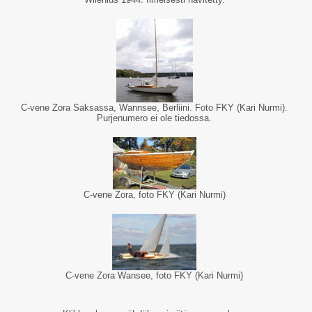
C-vene Zora Saksassa, Wannsee, Berliini. Foto FKY (Kari Nurmi).
Purjenumero ei ole tiedossa.
C-vene Zora, foto FKY (Kari Nurmi)
C-vene Zora Wansee, foto FKY (Kari Nurmi)