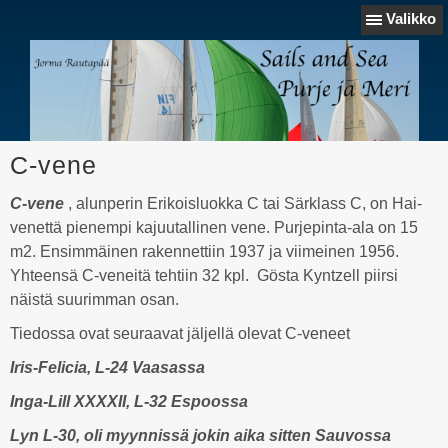
Valikko
C-vene
C-vene
, alunperin Erikoisluokka C tai Särklass C, on Hai-
venettä pienempi kajuutallinen vene. Purjepinta-ala on 15
m2. Ensimmäinen rakennettiin 1937 ja viimeinen 1956.
Yhteensä C-veneitä tehtiin 32 kpl. Gösta Kyntzell piirsi
näistä suurimman osan.
Tiedossa ovat seuraavat jäljellä olevat C-veneet
Iris-Felicia, L-24 Vaasassa
Inga-Lill XXXXII, L-32 Espoossa
Lyn L-30, oli myynnissä jokin aika sitten Sauvossa