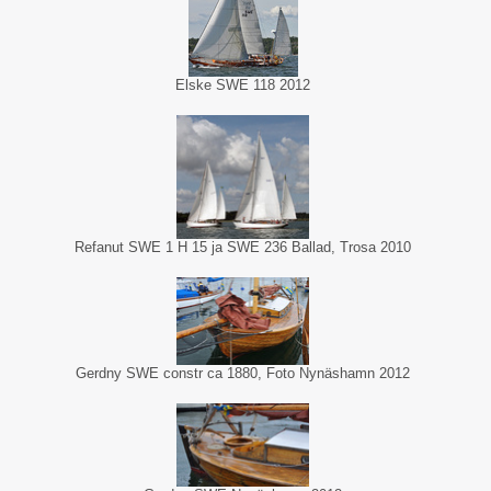
Elske SWE 118 2012
Refanut SWE 1 H 15 ja SWE 236 Ballad, Trosa 2010
Gerdny SWE constr ca 1880, Foto Nynäshamn 2012